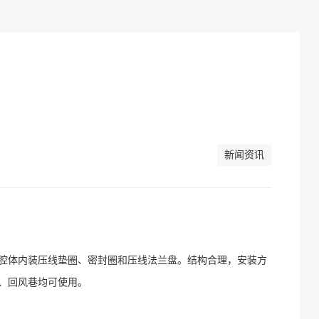
新闻资讯
腔体内装压线垫圈、密封圈和压线法兰盘。结构合理，安装方
、回风巷均可使用。